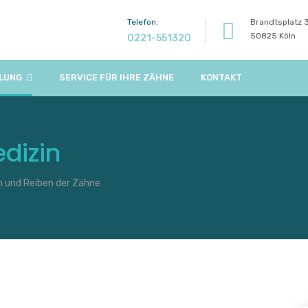
Telefon:
Brandtsplatz 
50825 Köln
0221-551320
LUNG
SERVICE FÜR IHRE ZÄHNE
KONTAKT
dizin
n und Reiben der Zähne