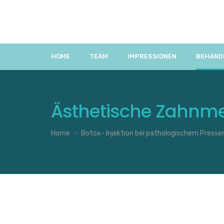
HOME
TEAM
IMPRESSIONEN
BEHAND
Ästhetische Zahnme
Home
Botox- Injektion bei pathologischem Presse